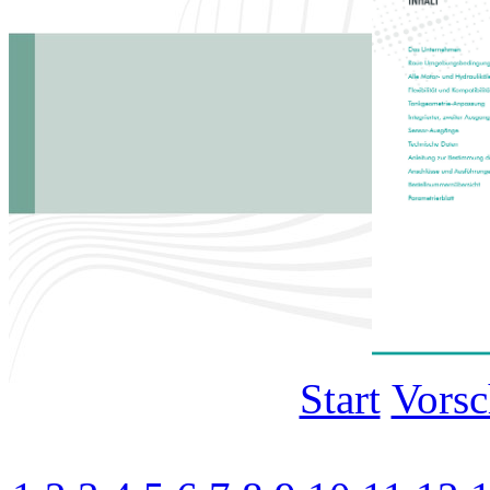
Start
Vors