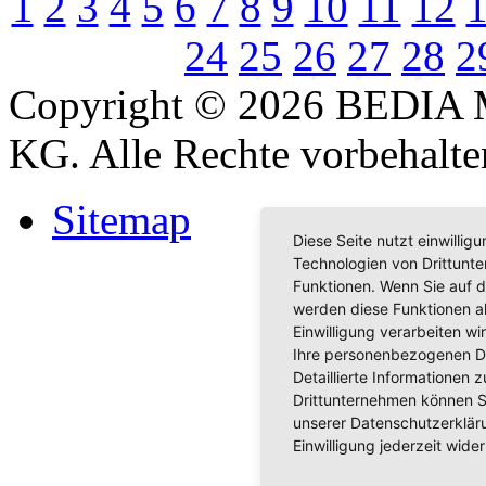
1
2
3
4
5
6
7
8
9
10
11
12
24
25
26
27
28
2
Copyright © 2026 BEDIA 
KG. Alle Rechte vorbehalte
Sitemap
Diese Seite nutzt einwilli
Technologien von Drittunt
Funktionen. Wenn Sie auf d
werden diese Funktionen akt
Einwilligung verarbeiten w
Ihre personenbezogenen D
Detaillierte Informationen
Drittunternehmen können S
unserer Datenschutzerkläru
Einwilligung jederzeit wider