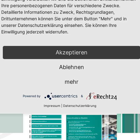
Ihre personenbezogenen Daten für verschiedene Zwecke.
Detaillierte Informationen zu Zweck, Rechtsgrundlagen,
Drittunternehmen können Sie unter dem Button "Mehr" und in
unserer Datenschutzerklärung einsehen. Sie können Ihre
Einwilligung jederzeit widerrufen.
0/65
 60/65 Seite 5
ig und Javascript muss erlaubt sein. Zum downloaden des Flach-Player 
Akzeptieren
Ablehnen
mehr
Powered by
&
Impressum
|
Datenschutzerklärung