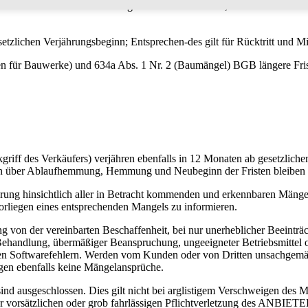
Wahl des ANBIETERS unentgeltlich nachzubessern, neu zu liefern oder 
lichen Verjährungsbeginn; Entsprechen-des gilt für Rücktritt und Mind
n für Bauwerke) und 634a Abs. 1 Nr. 2 (Baumängel) BGB längere Frist
des Verkäufers) verjähren ebenfalls in 12 Monaten ab gesetzlichem V
ngen über Ablaufhemmung, Hemmung und Neubeginn der Fristen bleiben 
ferung hinsichtlich aller in Betracht kommenden und erkennbaren Mänge
rliegen eines entsprechenden Mangels zu informieren.
von der vereinbarten Beschaffenheit, bei nur unerheblicher Beeinträc
Behandlung, übermäßiger Beanspruchung, ungeeigneter Betriebsmittel od
baren Softwarefehlern. Werden vom Kunden oder von Dritten unsachgem
gen ebenfalls keine Mängelansprüche.
ausgeschlossen. Dies gilt nicht bei arglistigem Verschweigen des Man
r vorsätzlichen oder grob fahrlässigen Pflichtverletzung des ANBIETER