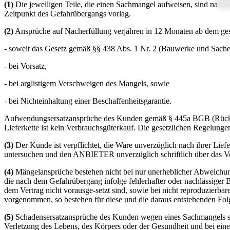
(1)
Die jeweiligen Teile, die einen Sachmangel aufweisen, sind nach 
Zeitpunkt des Gefahrübergangs vorlag.
(2)
Ansprüche auf Nacherfüllung verjähren in 12 Monaten ab dem gesetz
- soweit das Gesetz gemäß §§ 438 Abs. 1 Nr. 2 (Bauwerke und Sache
- bei Vorsatz,
- bei arglistigem Verschweigen des Mangels, sowie
- bei Nichteinhaltung einer Beschaffenheitsgarantie.
Aufwendungsersatzansprüche des Kunden gemäß § 445a BGB (Rückgriff 
Lieferkette ist kein Verbrauchsgüterkauf. Die gesetzlichen Regelu
(3)
Der Kunde ist verpflichtet, die Ware unverzüglich nach ihrer Lie
untersuchen und den ANBIETER unverzüglich schriftlich über das Vo
(4)
Mängelansprüche bestehen nicht bei nur unerheblicher Abweichung 
die nach dem Gefahrübergang infolge fehlerhafter oder nachlässiger 
dem Vertrag nicht vorausge-setzt sind, sowie bei nicht reproduzier
vorgenommen, so bestehen für diese und die daraus entstehenden Fol
(5)
Schadensersatzansprüche des Kunden wegen eines Sachmangels sind 
Verletzung des Lebens, des Körpers oder der Gesundheit und bei eine