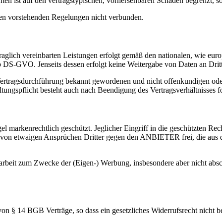
ten ist auf den vertragstypischen, vorhersehbaren Schaden begrenzt, so
en vorstehenden Regelungen nicht verbunden.
raglich vereinbarten Leistungen erfolgt gemäß den nationalen, wie eu
 b DS-GVO. Jenseits dessen erfolgt keine Weitergabe von Daten an Drit
 Vertragsdurchführung bekannt gewordenen und nicht offenkundigen od
tungspflicht besteht auch nach Beendigung des Vertragsverhältnisses fo
arkenrechtlich geschützt. Jeglicher Eingriff in die geschützten Rec
von etwaigen Ansprüchen Dritter gegen den ANBIETER frei, die aus de
it zum Zwecke der (Eigen-) Werbung, insbesondere aber nicht abschl
 § 14 BGB Verträge, so dass ein gesetzliches Widerrufsrecht nicht be