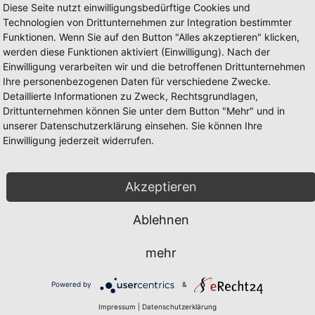
Diese Seite nutzt einwilligungsbedürftige Cookies und
b einer angemessenen Frist zu erklären, ob er wegen der Verzögerung 
Technologien von Drittunternehmen zur Integration bestimmter
Funktionen. Wenn Sie auf den Button "Alles akzeptieren" klicken,
ändiger Würdigung des Sachverhalts und Berücksichtigung seiner schut
werden diese Funktionen aktiviert (Einwilligung). Nach der
Einwilligung verarbeiten wir und die betroffenen Drittunternehmen
Ihre personenbezogenen Daten für verschiedene Zwecke.
Detaillierte Informationen zu Zweck, Rechtsgrundlagen,
n über, wenn sie zum Versand gebracht oder abgeholt worden ist. Auf 
Drittunternehmen können Sie unter dem Button "Mehr" und in
unserer Datenschutzerklärung einsehen. Sie können Ihre
tenden Gründen verzögert wird oder der Kunde aus sonstigen Gründen
Einwilligung jederzeit widerrufen.
Akzeptieren
bis zur vollständigen Zahlung sämtlicher Forderungen aus dem Vertra
ANBIETER sich nicht stets ausdrücklich hierauf berufen. Soweit der W
Ablehnen
r ANBIETER auf Wunsch des Kunden einen entsprechenden Teil der Sich
mehr
Powered by
&
Impressum
|
Datenschutzerklärung