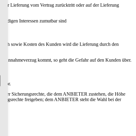
der Lieferung vom Vertrag zurücktritt oder auf der Lieferung
zwürdigen Interessen zumutbar sind
Wunsch sowie Kosten des Kunden wird die Lieferung durch den
 in Annahmeverzug kommt, so geht die Gefahr auf den Kunden über.
g vor.
ert aller Sicherungsrechte, die dem ANBIETER zustehen, die Höhe
erungsrechte freigeben; dem ANBIETER steht die Wahl bei der