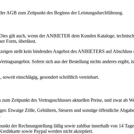
g der AGB zum Zeitpunkt des Beginns der Leistungsdurchführung.
ies gilt auch, wenn der ANBIETER dem Kunden Kataloge, technische
er Form, überlässt.
nzeigen stellt kein bindendes Angebot des ANBIETERS auf Abschluss e
ertragsangebot. Sofern sich aus der Bestellung nichts anderes ergibt,
soweit einschlägig, gesondert schriftlich vereinbart.
eils zum Zeitpunkt des Vertragsschlusses aktuellen Preise, und zwar ab W
er. Etwaige Zölle, Gebühren, Steuern und sonstige öffentliche Abgabe
.
unkt der Rechnungstellung fällig sowie zahlbar innerhalb von 14 Tag
editkarte sowie Paypal werden nicht akzeptiert.