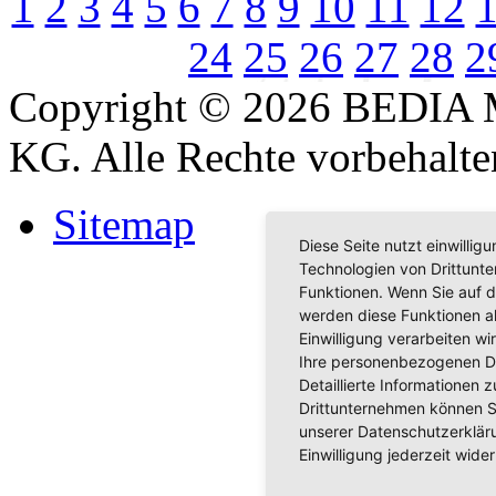
1
2
3
4
5
6
7
8
9
10
11
12
24
25
26
27
28
2
Copyright © 2026 BEDIA 
KG. Alle Rechte vorbehalte
Sitemap
Diese Seite nutzt einwilli
Technologien von Drittunt
Funktionen. Wenn Sie auf d
werden diese Funktionen akt
Einwilligung verarbeiten w
Ihre personenbezogenen D
Detaillierte Informationen
Drittunternehmen können S
unserer Datenschutzerkläru
Einwilligung jederzeit wider