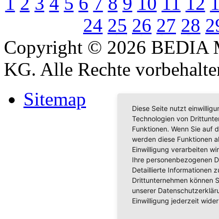
1
2
3
4
5
6
7
8
9
10
11
12
24
25
26
27
28
2
Copyright © 2026 BEDIA 
KG. Alle Rechte vorbehalte
Sitemap
Diese Seite nutzt einwilli
Technologien von Drittunt
Funktionen. Wenn Sie auf d
werden diese Funktionen akt
Einwilligung verarbeiten w
Ihre personenbezogenen D
Detaillierte Informationen
Drittunternehmen können S
unserer Datenschutzerkläru
Einwilligung jederzeit wider