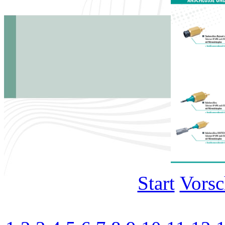
Start
Vors