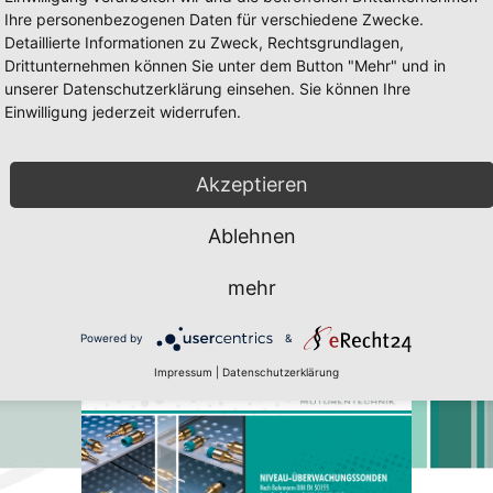
Ihre personenbezogenen Daten für verschiedene Zwecke.
Detaillierte Informationen zu Zweck, Rechtsgrundlagen,
Drittunternehmen können Sie unter dem Button "Mehr" und in
unserer Datenschutzerklärung einsehen. Sie können Ihre
Einwilligung jederzeit widerrufen.
LS 20/25
CLS 20/25 Seite 1
ig und Javascript muss erlaubt sein. Zum downloaden des Flach-Player 
Akzeptieren
Ablehnen
mehr
Powered by
&
Impressum
|
Datenschutzerklärung