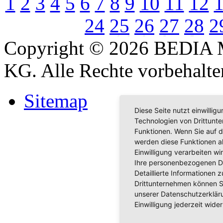
1
2
3
4
5
6
7
8
9
10
11
12
24
25
26
27
28
2
Copyright © 2026 BEDIA 
KG. Alle Rechte vorbehalte
Sitemap
Diese Seite nutzt einwilli
Technologien von Drittunt
Funktionen. Wenn Sie auf d
werden diese Funktionen akt
Einwilligung verarbeiten w
Ihre personenbezogenen D
Detaillierte Informationen
Drittunternehmen können S
unserer Datenschutzerkläru
Einwilligung jederzeit wider