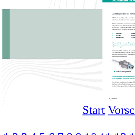
Start
Vors