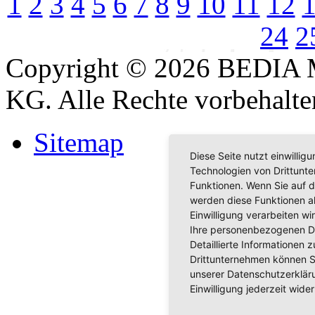
1
2
3
4
5
6
7
8
9
10
11
12
24
2
Copyright © 2026 BEDIA 
KG. Alle Rechte vorbehalte
Sitemap
Diese Seite nutzt einwilli
Technologien von Drittunt
Funktionen. Wenn Sie auf d
werden diese Funktionen akt
Einwilligung verarbeiten w
Ihre personenbezogenen D
Detaillierte Informationen
Drittunternehmen können S
unserer Datenschutzerkläru
Einwilligung jederzeit wider