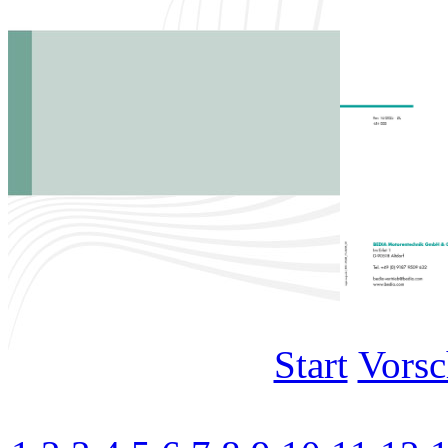
Start
Vors