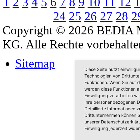
1
2
3
4
5
6
7
8
9
10
11
12
24
25
26
27
28
2
Copyright © 2026 BEDIA 
KG. Alle Rechte vorbehalte
Sitemap
Diese Seite nutzt einwilli
Technologien von Drittunt
Funktionen. Wenn Sie auf d
werden diese Funktionen akt
Einwilligung verarbeiten w
Ihre personenbezogenen D
Detaillierte Informationen
Drittunternehmen können S
unserer Datenschutzerkläru
Einwilligung jederzeit wider