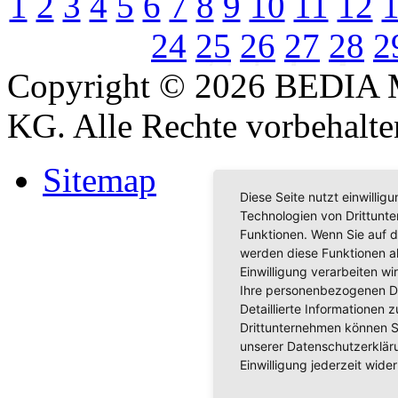
1
2
3
4
5
6
7
8
9
10
11
12
24
25
26
27
28
2
Copyright © 2026 BEDIA 
KG. Alle Rechte vorbehalte
Sitemap
Diese Seite nutzt einwilli
Technologien von Drittunt
Funktionen. Wenn Sie auf d
werden diese Funktionen akt
Einwilligung verarbeiten w
Ihre personenbezogenen D
Detaillierte Informationen
Drittunternehmen können S
unserer Datenschutzerkläru
Einwilligung jederzeit wider