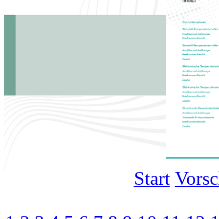
Start
Vors