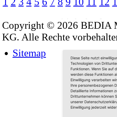
1
2
3
4
5
6
7
8
9
10
11
12
Copyright © 2026 BEDIA 
KG. Alle Rechte vorbehalte
Sitemap
Diese Seite nutzt einwilli
Technologien von Drittunt
Funktionen. Wenn Sie auf d
werden diese Funktionen akt
Einwilligung verarbeiten w
Ihre personenbezogenen D
Detaillierte Informationen
Drittunternehmen können S
unserer Datenschutzerkläru
Einwilligung jederzeit wider