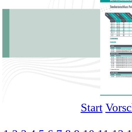
Start
Vors