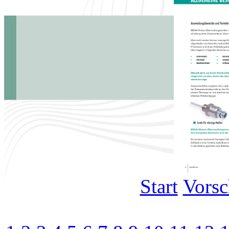
Start
Vors