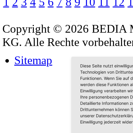
1
2
3
4
5
6
7
8
9
10
11
12
Copyright © 2026 BEDIA 
KG. Alle Rechte vorbehalte
Sitemap
Diese Seite nutzt einwilli
Technologien von Drittunt
Funktionen. Wenn Sie auf d
werden diese Funktionen akt
Einwilligung verarbeiten w
Ihre personenbezogenen D
Detaillierte Informationen
Drittunternehmen können S
unserer Datenschutzerkläru
Einwilligung jederzeit wider